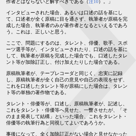
作者とはならないと解すべきである（
注10
）。」
インタビューされた場合、あるいは口述の話を基にし
て、口述者が全く原稿に目を通さず、執筆者が原稿を完
成した場合、執筆者のみが著作者となるといえるであろ
う。これは、正しいと思う。
ここで、問題にするのは、タレント、俳優、歌手、スポ
ーツ選手等が、インタビューされたり、口述の話を基に
して、執筆者が原稿を完成した場合でも、口述したタレ
ント等が加除訂正し、付け加えたりした場合である。
原稿執筆者が、テープレコーダと同じく、忠実に記録
し、原稿執筆者が全く自己の意見や自己の表現をせず、
これを口述したタレント等が原稿にした場合は、タレン
ト等の単独の著作物である。
タレント・俳優等が、口述し、原稿執筆者が、記述し、
これをタレント・俳優等へ見せた、一瞥させたが、「そ
のまま発表して結構」といった場合、これをタレント・
俳優等の執筆行為と同視してよいであろうか。
事後になって、全く加除訂正がない場合と見せなかった