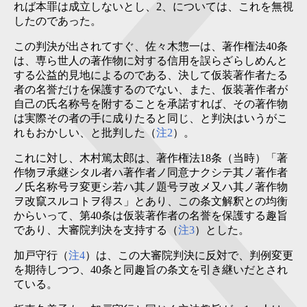
れば本罪は成立しないとし、2、については、これを無視
したのであった。
この判決が出されてすぐ、佐々木惣一は、著作権法40条
は、専ら世人の著作物に対する信用を誤らざらしめんと
する公益的見地によるのである、決して仮装著作者たる
者の名誉だけを保護するのでない、また、仮装著作者が
自己の氏名称号を附することを承諾すれば、その著作物
は実際その者の手に成りたると同じ、と判決はいうがこ
れもおかしい、と批判した（
注2
）。
これに対し、木村篤太郎は、著作権法18条（当時）「著
作物ヲ承継シタル者ハ著作者ノ同意ナクシテ其ノ著作者
ノ氏名称号ヲ変更シ若ハ其ノ題号ヲ改メ又ハ其ノ著作物
ヲ改竄スルコトヲ得ス」とあり、この条文解釈との均衡
からいって、第40条は仮装著作者の名誉を保護する趣旨
であり、大審院判決を支持する（
注3
）とした。
加戸守行（
注4
）は、この大審院判決に反対で、判例変更
を期待しつつ、40条と同趣旨の条文を引き継いだとされ
ている。