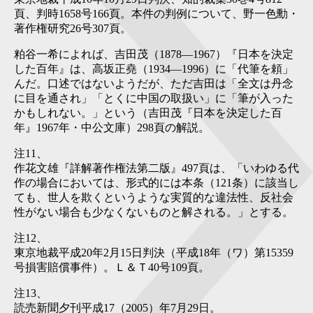
頁、判時1658号166頁。本件の判例について、野一色勳・
著作権研究26号307頁。
粕谷一希によれば、吉田茂（1878―1967）『日本を決定
した百年』は、高坂正堯（1934―1996）に「代筆を頼」
んだ。口述ではないようだが、ただ吉田は「全文は丹念
に目を通され」「とくに中国の取扱い」に「筆が入った
かもしれない。」という（吉田茂『日本を決定した百
年』1967年・中公文庫）298頁の解説。
注11
、
作花文雄『詳解著作権法第二版』497頁は、「いわゆる代
作の場合においては、形式的には本条（121条）に該当し
ても、世人を欺くというような実質的な違法性、反社会
性がない場合も少なくないものと解される。」とする。
注12
、
東京地裁平成20年2月15日判決（平成18年（ワ）第15359
号損害賠償事件）。Ｌ＆Ｔ40号109頁。
注13
、
読売新聞夕刊平成17（2005）年7月29日。