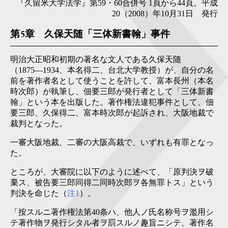
『久留米大学法学』第59・60合併号 1頁から44頁。平成
20（2008）年10月31日 発行
第5章 久保天随「三体新書翰」事件
明治大正昭和初期の著名な文人である久保天随
（1875―1934、本名得二、台北大学教授）が、自分の名
前を著作者名として使うことを許して、富本長州（本名
時次郎）が執筆し、佃要三郎が発行者として「三体新書
翰」という本を出版した。著作権法違犯事件として、佃
要三郎、久保得二、富本時次郎が起訴され、大阪地裁で
裁判となった。
一審大阪地裁、二審の大阪高裁で、いずれも有罪となっ
た。
ところが、大審院に以下のように述べて、「原判決ヲ破
棄ス、被告要三郎同得二同時次郎ヲ各無罪トス」という
判決を命じた（
注1
）。
「按スルニ著作権法第40条ハ、他人ノ氏名称号ヲ濫用シ
テ著作物ヲ発行シタル者ヲ罰スルノ趣旨ニシテ、著作名