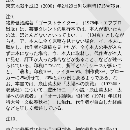
東京地裁平成12（2000）年2月29日判決判時1715号76頁。
注9
、
猪野健治編著『ゴーストライター』（1978年・エフプロ
出版）は、芸能タレントの単行本では、本人が書いたも
のは、ほとんどないといってよい。」（104頁）としなが
らも、ア、本人に全く原稿を見せない場合、イ、本人に
取材し、代作者が原稿を見せたが、全く本人の手が入ら
ずに本になった場合、ウ、本人に取材し、代作者が本人
に見せ、訂正が入った場合などがあること、などが述べ
られている。印税について、折半というケースが多いこ
と、「著者」印税10%、ライター5%、制作費3%、ブロー
カーに2%併せて、20%という例もあるようである、な
お、本書では、糸山英太郎『太陽への挑戦』（1973年・
双葉社）について、豊田行ニ「『小説・糸山英太郎 太
陽への挑戦者』（『オール讀物』昭和49（1974）年10月
特大号・文藝春秋社）」に触れ、代作者が自白した経緯
などを詳しく叙述している。
注10
、
東京地裁平成10年10月29日判決、知的裁集30巻4号812