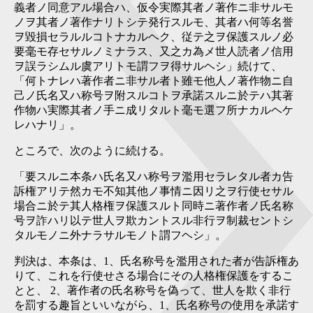
義者ノ同意アル場合ハ、仮令実際其者ノ著作ニ非サルモ
ノヲ其者ノ著作ナリトシテ発行スルモ、其者ハ何等名誉
ヲ毀損セラルルコトナカルヘク、従テ之ヲ保護スルノ必
要毫モ存セサルノミナラス、又之カ為メ世人読者ノ信用
ヲ誤ラシムル虞アリトモ謂フヲ得サルヘシ」続けて、
「何トナレハ著作者ニ非サル者ト雖モ他人ノ著作物ニ自
己ノ氏名又ハ称号ヲ附スルコトヲ承諾スルニ於テハ其著
作物ハ実際其者ノ手ニ成リタルト毫モ選フ所ナカルヘケ
レハナリ」。
ところで、次のように続ける。
「要スルニ本条ハ氏名又ハ称号ヲ濫用セラレタル者カ告
訴権アリテ然カモ不知其他ノ事情ニ因リ之ヲ行使セサル
場合ニ於テ其人格権ヲ保護スルト同時ニ著作者ノ氏名称
号ヲ詐ハリ以テ世人ヲ欺カントスル非行ヲ制裁セントシ
タルモノニ外ナラサルモノト謂フヘシ」。
判決は、本条は、1、氏名称号を濫用された者が告訴権あ
りて、これを行使せさる場合にその人格権保護をするこ
とと、 2、著作者の氏名称号を偽って、世人を欺く非行
を罰する趣旨といいながら、1、氏名称号の使用を承諾す