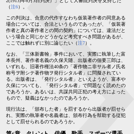
2(1913)年6月3日判決）」として大審院判決を支持した
（
注6
）。
この判決は、合意の代作すなわち仮装著作者の同意ある
場合については、合法というものであったが、「仮装著
作者と真の著作者との間の契約」については、違法だと
いう場合と同じかどうかなど考究すべき問題があるが、
ここでは触れずに別に論じたい（
注7
）。
なお、「三体新書翰」事件において、実際に執筆した富
本長州、著作者名義の久保天随、出版者の佃要三郎は、
いずれも、旧著作権法40条の「著作物ニ非サル者ノ氏名
称号ヲ附シテ著作物ヲ発行シタル者」に問擬されてい
る。出版者は、「発行シタル者」といえようが、富本や
久保についても、「発行シタル者」で問題なく読めたの
であろうか。あるいは、共謀共同正犯の考え方によった
もので、疑義はなかったのであろうか。
現行法は、「頒布した者」を罰するから出版者が罰せら
れ、実際の執筆者や名義者は、頒布行為を幇助する従犯
として罰せられるのであろうか。
第6章 タレント、俳優、歌手、スポーツ選手