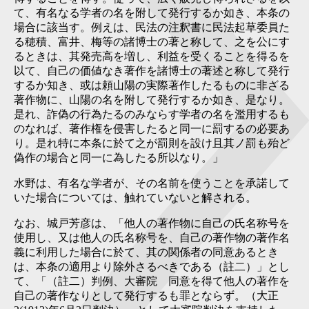
て、有名なる学者の名を附して発行するか如き、本条の
場合に該当す。例えは、民法の注釈書に民法起草委員た
る穂積、富井、梅等の諸博士の著と称して、之を公にす
るときは、其発売高を増し、利益を受くることを得るを
以て、自己の価値なき著作を諸博士の著述と称して発行
するか知き、或は頼山陽の実際著作したるものに非ざる
著作物に、山陽の名を附して発行するか如き、是なり。
是れ、詐偽の行為たるのみならす学者の名を濫用するも
のなれば、著作権を侵害したると同一に罰するの必要あ
り。是れ特に本条に於て之が罰則を設け且其ノ罰も殆ど
偽作の場合と同一に為したる所以なり。」
水野は、有名な学者が、その名前を使うことを承諾して
いた場合については、触れていないと解される。
なお、城戸芳彦は、「他人の著作物に自己の氏名称号を
使用し、又は他人の氏名称号を、自己の著作物の著作名
義に利用した場合に於て、其の関係者の同意あるとき
は、本条の適用より除外さるべきである（註二）」とし
て、「（註二）判例、大審院 同意を得て他人の著作を
自己の著作なりとして発行するも罪とならず。（大正