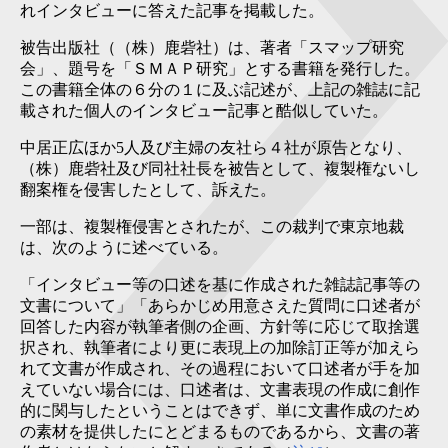
れインタビューに答えた記事を掲載した。
被告出版社（（株）鹿砦社）は、著者「スマップ研究
会」、題号を「ＳＭＡＰ研究」とする書籍を発行した。
この書籍全体の６分の１に及ぶ記述が、上記の雑誌に記
載された個人のインタビュー記事と酷似していた。
中居正広ほか5人及び主婦の友社ら４社が原告となり、
（株）鹿砦社及び同社社長を被告として、複製権ないし
翻案権を侵害したとして、訴えた。
一部は、複製権侵害とされたが、この裁判で東京地裁
は、次のように述べている。
「インタビュー等の口述を基に作成された雑誌記事等の
文書について」「あらかじめ用意さえた質問に口述者が
回答した内容が執筆者側の企画、方針等に応じて取捨選
択され、執筆者により更に表現上の加除訂正等が加えら
れて文書が作成され、その過程において口述者が手を加
えていない場合には、口述者は、文書表現の作成に創作
的に関与したということはできず、単に文書作成のため
の素材を提供したにとどまるものであるから、文書の著