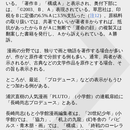
いる。「著作Ｂ」「構成Ａ」と表示され、奥付下部に
は、「©2003、Ｂ、Ａ」表現されている。草思社は、印
税をＢに定価の6.5%Ａに3.5%支払った（
注12
）。原稿料
の取り扱いでは、共著でもいいが著者Ｂからすれば、抵
抗があったからＢがＡに無断で「運命の顔」の複製又は
翻案した書籍を発行し、Ａから訴えられている。Ａ勝
訴。
漫画の分野では、独りで画と物語を著作する場合が多い
が、作がと原作者で分担する例も多い。通常、両者が表
示されるが、古典などの文学作品を原作とする場合、そ
の旨も表示される。
ところが、最近、「プロデュース」などの表示がもうひ
とつ加わる例がある。
浦沢直樹の人気漫画「PLUTO」（小学館）の連載扉絵に
「長崎尚志プロデュース」とある。
長崎尚志(もと小学館漫画編集者)は、「20世紀少年」(小
学館)では、「協力」、「机上の九龍」(幻冬舎の『パピ
ルス・青木朋・画』では、「構成」)、「終戦のローレラ