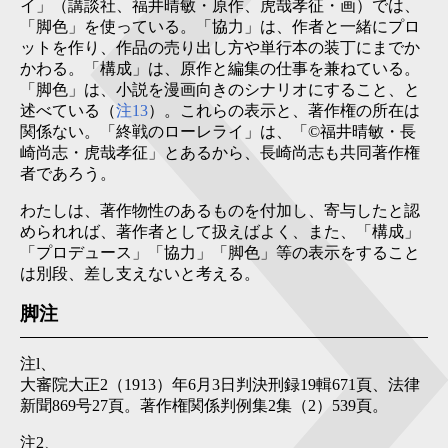
イ」（講談社、福井晴敏・原作、虎哉孝征・画）では、
「脚色」を使っている。「協力」は、作者と一緒にプロ
ットを作り、作品の売り出し方や単行本の装丁にまでか
かわる。「構成」は、原作と編集の仕事を兼ねている。
「脚色」は、小説を漫画向きのシナリオにすること、と
述べている（
注13
）。これらの表示と、著作権の所在は
関係ない。「終戦のローレライ」は、「©福井晴敏・長
崎尚志・虎哉孝征」とあるから、長崎尚志も共同著作権
者であろう。
わたしは、著作物性のあるものを付加し、寄与したと認
められれば、著作者として扱えばよく、また、「構成」
「プロデュース」「協力」「脚色」等の表示をすること
は別段、差し支えないと考える。
脚注
注l
、
大審院大正2（1913）年6月3日判決刑録19輯671頁、法律
新聞869号27頁。著作権関係判例集2集（2）539頁。
注2
、