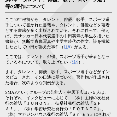
等の著作について
ここ50年程前から、タレント、俳優、歌手、スポーツ選
手について書かれた書籍や、タレント、俳優などを著者
とする書籍が多く出版されている。それに伴って、例え
ば、元サッカー日本代表選手の中田英寿の半生を描いた
書籍が、無断で肖像写真や小学生時代の作文、詩を掲載
したとして中田が訴えた事件（
注8
）がある。
ここでは、タレント、俳優、スポーツ選手が著者となっ
ている本について、取り上げたい（
注9
）。
まず、タレント、俳優、歌手、スポーツ選手などがイン
タビューされ、その口述に基づいて、著作物が作成され
た場合、次のような判例がある。
SMAPというグループの芸能人・中居正広ほか５人は、
それぞれ、インタビューに応じて、（株）主婦の友社発
行の雑誌『ＪＵＮＯＮ』、扶桑社発行の雑誌『ＳＰ
Ａ！』、（株）学習研究社発行の『ＰＯＴＡＴＯ』、
（株）マガジンハウス発行の雑誌『ａｎ ａｎ』にそれぞ