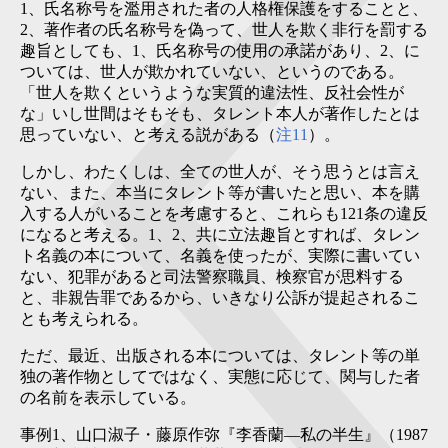
1、氏名称号を濫用された者の人格権保護をすることと、
2、著作者の氏名称号を偽って、世人を欺く非行を罰する
趣旨としても、1、氏名称号の使用の承諾があり、2、に
ついては、世人が欺かれていない、というのである。
「世人を欺くというような実質的違法性、反社会性が
な」いし世間はそもそも、タレント本人が著作したとは
思っていない、と考える説がある（
注11
）。
しかし、わたくしは、全ての世人が、そう思うとは言え
ない、また、本当にタレント等が書いたと思い、本を購
入する人がいることを考慮すると、これらも121条の違反
になると考える。1、2、共に立法趣旨とすれば、タレン
ト名義の本について、名義を使ったが、実際に書いてい
ない、犯罪があると司法警察職員、検察官が思料する
と、非親告罪であるから、いきなり公訴が提起されるこ
とも考えられる。
ただ、最近、出版される本については、タレント等の単
独の著作物としてではなく、実態に応じて、関与した者
の名前を表示している。
事例1、山口淑子・藤原作弥『李香蘭―私の半生』（1987