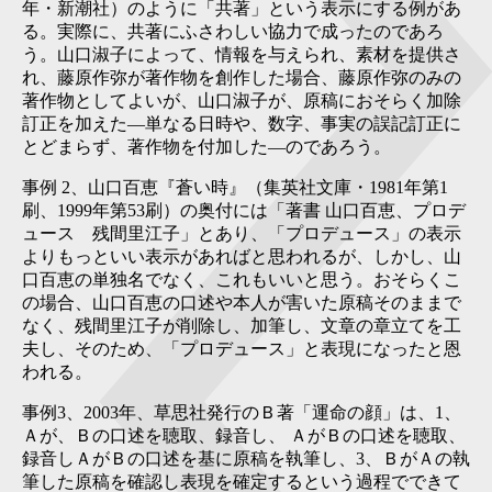
年・新潮社）のように「共著」という表示にする例があ
る。実際に、共著にふさわしい協力で成ったのであろ
う。山口淑子によって、情報を与えられ、素材を提供さ
れ、藤原作弥が著作物を創作した場合、藤原作弥のみの
著作物としてよいが、山口淑子が、原稿におそらく加除
訂正を加えた―単なる日時や、数字、事実の誤記訂正に
とどまらず、著作物を付加した―のであろう。
事例 2、山口百恵『蒼い時』（集英社文庫・1981年第1
刷、1999年第53刷）の奥付には「著書 山口百恵、プロデ
ュース 残間里江子」とあり、「プロデュース」の表示
よりもっといい表示があればと思われるが、しかし、山
口百恵の単独名でなく、これもいいと思う。おそらくこ
の場合、山口百恵の口述や本人が害いた原稿そのままで
なく、残間里江子が削除し、加筆し、文章の章立てを工
夫し、そのため、「プロデュース」と表現になったと恩
われる。
事例3、2003年、草思社発行のＢ著「運命の顔」は、1、
Ａが、Ｂの口述を聴取、録音し、 ＡがＢの口述を聴取、
録音しＡがＢの口述を基に原稿を執筆し、3、ＢがＡの執
筆した原稿を確認し表現を確定するという過程でできて