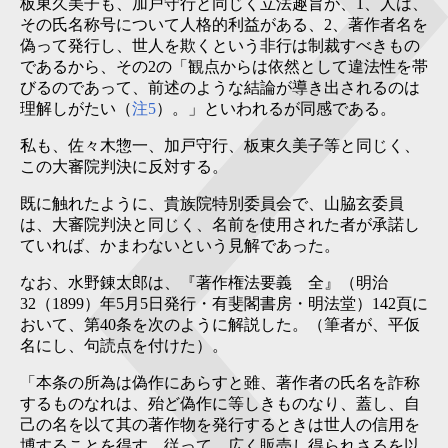
板東久美子も、加戸守行と同じく立法趣旨が、1、人は、
その氏名称号について人格的利益がある、2、著作者名を
偽って発行し、世人を欺くという非行は制裁すべきもの
であるから、その2の「観点からは依然として違法性を帯
びるのであって、前述のような結論が導き出されるのは
理解しがたい（
注5
）。」といわれるが同感である。
私も、佐々木惣一、加戸守行、板東久美子等と同じく、
この大審院判決に反対する。
既に触れたように、貴族院特別委員会で、山脇玄委員
は、大審院判決と同じく、名前を使用された者が承諾し
ていれば、かまわないという見解であった。
なお、水野錬太郎は、『著作権法要義 全』（明治
32（1899）年5月5日発行・有斐閣書房・明法堂）142頁に
おいて、第40条を次のように解説した。（筆者が、平仮
名にし、句読点を付けた）。
「本条の所為は偽作にあらすと雖、著作者の氏名を詐称
するものなれは、殆ど偽作に等しきものなり、蓋し、自
己の名を以て其の著作物を発行するときは世人の信用を
博することを得す。従って、広く販売し得られさるを以