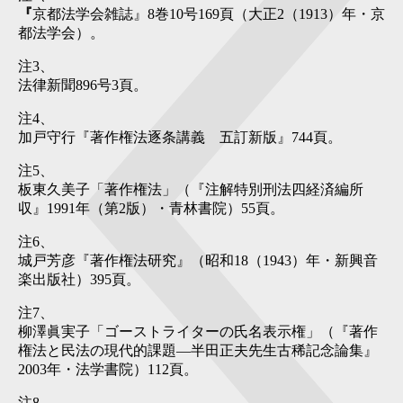
『
京都法学会雑誌』8巻10号169頁（大正2（1913）年・京
都法学会）。
注3
、
法律新聞896号3頁。
注4
、
加戸守行『著作権法逐条講義 五訂新版』744頁。
注5
、
板東久美子「著作権法」（『注解特別刑法四経済編所
収』1991年（第2版）・青林書院）55頁。
注6
、
城戸芳彦『著作権法研究』（昭和18（1943）年・新興音
楽出版社）395頁。
注7
、
柳澤眞実子「ゴーストライターの氏名表示権」（『著作
権法と民法の現代的課題―半田正夫先生古稀記念論集』
2003年・法学書院）112頁。
注8
、