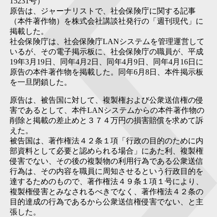
15231号）
原告は、ジャーナリストで、社会保険庁に関する記事
（本件著作物）を株式会社講談社発行の「週刊現代」に
掲載した。
社会保険庁は、社会保険庁LANシステムを管理運営して
いるが、その電子掲示板に、社会保険庁の職員が、平成
19年3月19日、同年4月2日、同年4月9日、同年4月16日に
原告の本件著作物を掲載した。同年6月8日、本件掲示板
を一旦閉鎖した。
原告は、被告国に対して、複製権および公衆送信権の侵
害であるとして、本件LANシステムからの本件著作物の
削除と掲載の差止めと３７４万円の損害賠償を求めて訴
えた。
被告国は、著作権法４２条１項「行政の目的のために内
部資料として必要と認められる場合」にあた利、複製権
侵害でない、その後の複製物の利用行為である公衆送信
行為は、その内容を職員に周知させるという行政目的を
達するためのもので、著作権法４９条１項１号により、
複製権侵害とみなされるべきでなく、著作権法４２条の
目的達成の行為であるから公衆送信権侵害でない、と主
張した。