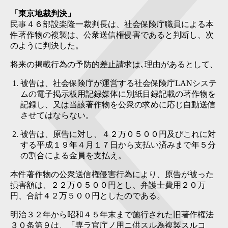
「東京地裁判決」
民事４６部設楽隆一裁判長は、社会保険庁職員による本
件著作物の複製は、公衆送信権侵害であると判断し、次
のように判決した。
将来の掲載行為の予防的差止請求は､理由があるとして、
被告は、社会保険庁が運営する社会保険庁LANシステ
ムの電子掲示板用記録媒体に別紙目録記載の著作物を
記録し、又は当該著作物を公衆の求めに応じ自動送信
させてはならない。
被告は、原告に対し、４２万０５００円及びこれに対
する平成１９年４月１７日から支払い済みまで年５分
の割合による金員を支払え。
本件著作物の公衆送信権侵害行為により、原告が被った
損害額は、２２万０５００円とし、弁護士費用２０万
円、合計４２万５００円としたのである。
明治３２年から昭和４５年末まで施行された旧著作権法
３０条第９は、「専ラ官庁ノ用ニ供スル為複製スルコ