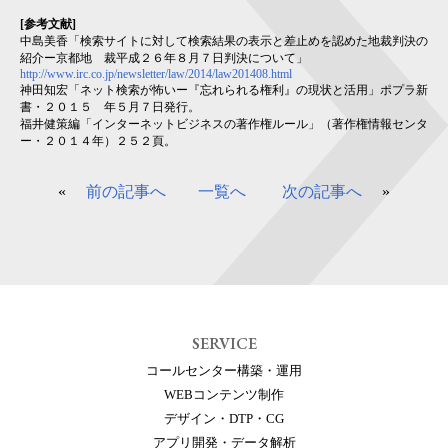
[参考文献]
中島美香「検索サイトに対して検索結果の表示と差止めを認めた地裁判決の
紹介ー京都地 裁平成２６年８月７日判決について」
http://www.irc.co.jp/newsletter/law/2014/law201408.html
神田知宏「ネット検索が怖いー『忘れられる権利』の現状と活用」ポプラ新
書・２０１５ 年５月７日発行。
福井健策編「インターネットビジネスの著作権ルール」（著作権情報センタ
ー・２０１４年）２５２頁。
«
前の記事へ
一覧へ
次の記事へ
»
SERVICE
コールセンター構築・運用
WEBコンテンツ制作
デザイン・DTP・CG
アプリ開発・データ解析