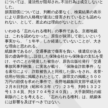
については、違法性が阻却され､不法行為は成立しないと
した。
損害賠償については、判断の必要なく、検索結果の表示
により原告の人格権が違法に侵害されているとも認めら
れない、として、差止めは理由がないとした。
いわゆる「忘れられる権利」の事件である。京都地裁
は、これを認めなかった。原告が抹消して欲しいという
事実から、「１年半」しか経過していないことが、大き
な理由と思われる。
紙媒体であるが、交通事故で傷害を負い、後遺症がある
旨の虚偽申告し､誤信した保険会社から保険金の支払を受
け、そのことが発覚した被告が、原告出版社発行「交通
事故民事判例集」に実名が載り、「保険金詐欺事件」な
る索引により、詐欺被告人と同視した扱いをされ、名誉･
信用が毀損に掲載されたとして、謝罪文の掲載と５００
万円の賠償を求めた事件で、長野地裁飯田支部平成元年
２月８日判決（昭和６３年（ワ）２３号、判時１３２２
号１３４頁、判タ７０４号２４０頁）。大手新聞社の縮
刷版のことを考えると、「忘れられる権利」は、紙媒体
には影響を及ぼすべきではない。