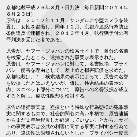
京都地裁平成２６年８月７日判決（毎日新聞２０１４年
８月２３日）
原告は、２０１２年１１月、サンダルに小型カメラを装
置し、女性を盗撮し、同年１２月、京都府迷惑行為防止
条例違反で逮捕され、２０１３年４月、執行猶予付の有
罪判決を受けた者である。
原告が、ヤフー・ジャパンの検索サイトで、自分の名前
を検索したところ、逮捕された事実が表示された。
原告は、ヤフー・ジャパンに対して、名誉毀損、プライ
バシー侵害を理由として、差止めと損害賠償を求めた。
京都地裁は、１，検索結果の表示によって、原告の名誉
を毀損したとはいえないが、仮に、検索結果の表示の
内、スニペット部分について、原告への名誉毀損が成立
すると解し、違法性阻却を検討する。
原告の逮捕事実は、盗撮という特殊な行為態様の犯罪事
実に関するもので、社会的関心の高い事柄で、原告逮捕
からまだ１年半程度しか経過していないことから、サイ
トの事実表示は公共の利害に関する事実に関する行為で
あり、違法性は阻却されないとした。プライバシー侵害